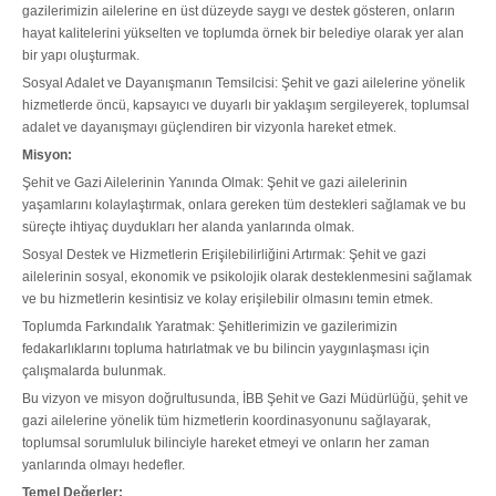
gazilerimizin ailelerine en üst düzeyde saygı ve destek gösteren, onların
hayat kalitelerini yükselten ve toplumda örnek bir belediye olarak yer alan
bir yapı oluşturmak.
Sosyal Adalet ve Dayanışmanın Temsilcisi: Şehit ve gazi ailelerine yönelik
hizmetlerde öncü, kapsayıcı ve duyarlı bir yaklaşım sergileyerek, toplumsal
adalet ve dayanışmayı güçlendiren bir vizyonla hareket etmek.
Misyon:
Şehit ve Gazi Ailelerinin Yanında Olmak: Şehit ve gazi ailelerinin
yaşamlarını kolaylaştırmak, onlara gereken tüm destekleri sağlamak ve bu
süreçte ihtiyaç duydukları her alanda yanlarında olmak.
Sosyal Destek ve Hizmetlerin Erişilebilirliğini Artırmak: Şehit ve gazi
ailelerinin sosyal, ekonomik ve psikolojik olarak desteklenmesini sağlamak
ve bu hizmetlerin kesintisiz ve kolay erişilebilir olmasını temin etmek.
Toplumda Farkındalık Yaratmak: Şehitlerimizin ve gazilerimizin
fedakarlıklarını topluma hatırlatmak ve bu bilincin yaygınlaşması için
çalışmalarda bulunmak.
Bu vizyon ve misyon doğrultusunda, İBB Şehit ve Gazi Müdürlüğü, şehit ve
gazi ailelerine yönelik tüm hizmetlerin koordinasyonunu sağlayarak,
toplumsal sorumluluk bilinciyle hareket etmeyi ve onların her zaman
yanlarında olmayı hedefler.
Temel Değerler: