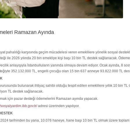
emeleri Ramazan Ayında
hayat pahalılığı karşısında geçim mücadelesi veren emeklilere yönelik sosyal deste
eği ile 2026 yılında 20 bin emekliye kişi başı 10 bin TL destek sağlanacak. Ödem
ecilik anlayışıyla İstanbulluların yanında olmaya devam ediyor. Ocak ayında, 8 sos
steğiyle 352.132.000 TL, engelli çocuğu olan 15 bin 637 anneye 93.822.000 TL des
AK
urusunda bulunarak ihtiyaç sahibi olduğu tespit edilen emeklilere yıllık 10 bin TL
ilyon TL destek sağlanacak.
sunmak için pazar desteği ödemelerini Ramazan ayında yapacak.
//sosyalyardim.ibb.gov.tr/
adresi üzerinden yapılıyor.
 DESTEK
 2024 tarihinden bu yana, 10.076 haneye, hane başı 10 bin TL olmak üzere toplam