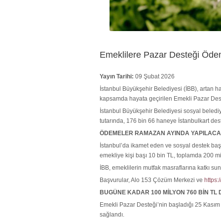
Emeklilere Pazar Desteği Öd
Yayın Tarihi:
09 Şubat 2026
İstanbul Büyükşehir Belediyesi (İBB), artan 
kapsamda hayata geçirilen Emekli Pazar Dest
İstanbul Büyükşehir Belediyesi sosyal belediy
tutarında, 176 bin 66 haneye İstanbulkart de
ÖDEMELER RAMAZAN AYINDA YAPILAC
İstanbul’da ikamet eden ve sosyal destek başv
emekliye kişi başı 10 bin TL, toplamda 200 m
İBB, emeklilerin mutfak masraflarına katkı 
Başvurular, Alo 153 Çözüm Merkezi ve
https:
BUGÜNE KADAR 100 MİLYON 760 BİN TL
Emekli Pazar Desteği’nin başladığı 25 Kasım
sağlandı.