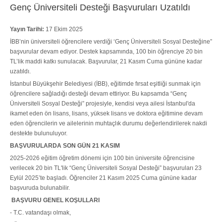
Genç Üniversiteli Desteği Başvuruları Uzatıldı
Yayın Tarihi:
17 Ekim 2025
İBB’nin üniversiteli öğrencilere verdiği ‘Genç Üniversiteli Sosyal Desteğine”
başvurular devam ediyor. Destek kapsamında, 100 bin öğrenciye 20 bin
TL’lik maddi katkı sunulacak. Başvurular, 21 Kasım Cuma gününe kadar
uzatıldı.
İstanbul Büyükşehir Belediyesi (İBB), eğitimde fırsat eşitliği sunmak için
öğrencilere sağladığı desteği devam ettiriyor. Bu kapsamda “Genç
Üniversiteli Sosyal Desteği” projesiyle, kendisi veya ailesi İstanbul'da
ikamet eden ön lisans, lisans, yüksek lisans ve doktora eğitimine devam
eden öğrencilerin ve ailelerinin muhtaçlık durumu değerlendirilerek nakdi
destekte bulunuluyor.
BAŞVURULARDA SON GÜN 21 KASIM
2025-2026 eğitim öğretim dönemi için 100 bin üniversite öğrencisine
verilecek 20 bin TL'lik “Genç Üniversiteli Sosyal Desteği” başvuruları 23
Eylül 2025’te başladı. Öğrenciler 21 Kasım 2025 Cuma gününe kadar
başvuruda bulunabilir.
BAŞVURU GENEL KOŞULLARI
- T.C. vatandaşı olmak,