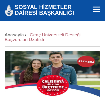
SOSYAL HİZMETLER
DAİRESİ BAŞKANLIĞI
Anasayfa
/
Genç Üniversiteli Desteği
Başvuruları Uzatıldı