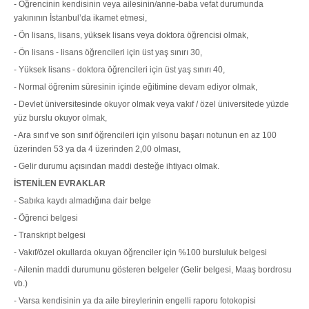
- Öğrencinin kendisinin veya ailesinin/anne-baba vefat durumunda
yakınının İstanbul’da ikamet etmesi,
- Ön lisans, lisans, yüksek lisans veya doktora öğrencisi olmak,
- Ön lisans - lisans öğrencileri için üst yaş sınırı 30,
- Yüksek lisans - doktora öğrencileri için üst yaş sınırı 40,
- Normal öğrenim süresinin içinde eğitimine devam ediyor olmak,
- Devlet üniversitesinde okuyor olmak veya vakıf / özel üniversitede yüzde
yüz burslu okuyor olmak,
- Ara sınıf ve son sınıf öğrencileri için yılsonu başarı notunun en az 100
üzerinden 53 ya da 4 üzerinden 2,00 olması,
- Gelir durumu açısından maddi desteğe ihtiyacı olmak.
İSTENİLEN EVRAKLAR
- Sabıka kaydı almadığına dair belge
- Öğrenci belgesi
- Transkript belgesi
- Vakıf/özel okullarda okuyan öğrenciler için %100 bursluluk belgesi
- Ailenin maddi durumunu gösteren belgeler (Gelir belgesi, Maaş bordrosu
vb.)
- Varsa kendisinin ya da aile bireylerinin engelli raporu fotokopisi